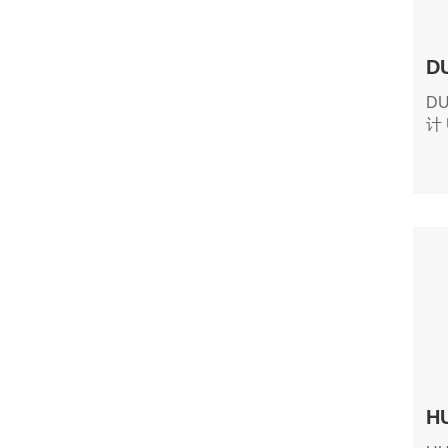
D
计
任
工
选
示
力
需