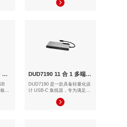
户的工
工作效率，是现代办公和创意工
意工作
作的理想工具。
HU2SA0 USB 2.0 10 口充电集线器
DUD7190 11 合 1 多端口集线器
SB
DUD7190 是一款具备轻量化设
平板等
计 USB-C 集线器，专为满足多
接口配
任务处理、日常办公需求和移动
工作效
工作而设计。它提供丰富的接口
作的理
选择、卓越的连接性能、高清显
示器支持和强大的数据传输能
力，帮助用户简化工作流，适合