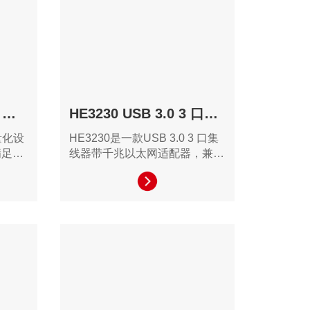
需要高性能扩展的用户。
DUD7180 USB-C 10 合 1 多端口集线器
HE3230 USB 3.0 3 口千兆以太网集线器
量化设
HE3230是一款USB 3.0 3 口集
满足多
线器带千兆以太网适配器，兼容
和移动
USB 2.0 规范，设计时尚纤薄，
的接口
便于携带。
高清显
输能
，适合