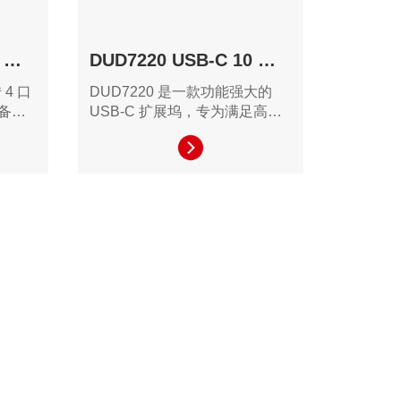
HU4140 USB-C 转 4 口集线器
DUD7220 USB-C 10 合 1 多端口扩展坞
 4 口
DUD7220 是一款功能强大的
具备卓
USB-C 扩展坞，专为满足高效
外设接
工作、游戏和多媒体创作需求而
.2
设计。通过支持多显示器、超高
能。无
速数据传输和强大的充电功能，
需求
DUD7220 为用户提供了卓越的
提供高
扩展性能与使用体验。
。